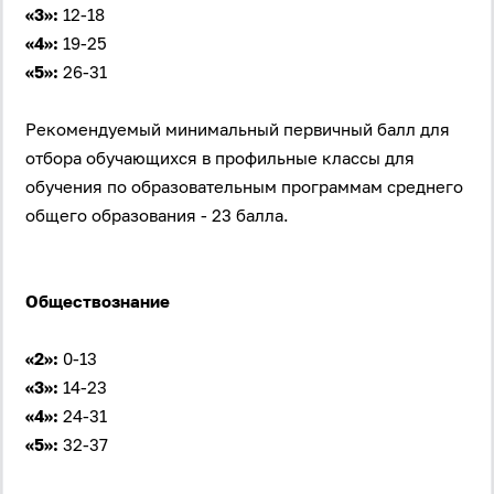
«3»:
12-18
«4»:
19-25
«5»:
26-31
Рекомендуемый минимальный первичный балл для
отбора обучающихся в профильные классы для
обучения по образовательным программам среднего
общего образования - 23 балла.
Войти через Вконтакте
Войти через Яндекс
Обществознание
Авторизуясь на сайте, вы даёте согласие на
обработку
своих персональных данных
на условиях и для целей,
«2»:
0-13
определённых в
политике в отношении обработки
персональных данных
, а также принимаете
«3»:
14-23
Пользовательское соглашение
.
«4»:
24-31
«5»:
32-37